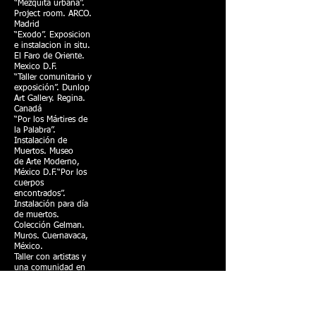
“Mezquita urbana”.
Project room. ARCO.
Madrid
“Exodo”. Exposicion
e instalacion in situ.
El Faro de Oriente.
Mexico D.F.
“Taller comunitario y
exposición”. Dunlop
Art Gallery. Regina.
Canadá
“Por los Mártires de
la Palabra”.
Instalación de
Muertos. Museo
de Arte Moderno,
México D.F.“Por los
cuerpos
encontrados”.
Instalación para día
de muertos.
Colección Gelman.
Muros. Cuernavaca,
México.
Taller con artistas y
una comunidad en
Rio de Janeiro.
Instalación “Carrafa
de la paix”. En el
Morro du Banco, Rio