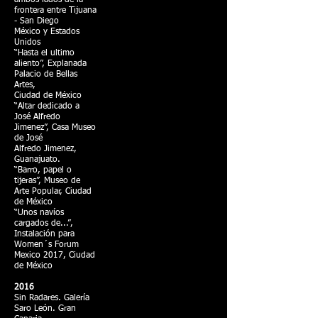
ambos lados de la
frontera entre Tijuana
- San Diego
México y Estados
Unidos
“Hasta el ultimo
aliento”, Explanada
Palacio de Bellas
Artes,
Ciudad de México
“Altar dedicado a
José Alfredo
Jimenez”, Casa Museo
de José
Alfredo Jimenez,
Guanajuato.
“Barro, papel o
tijeras”, Museo de
Arte Popular, Ciudad
de México
“Unos navíos
cargados de...”,
Instalación para
Women´s Forum
Mexico 2017, Ciudad
de México
2016
Sin Radares. Galería
Saro León. Gran