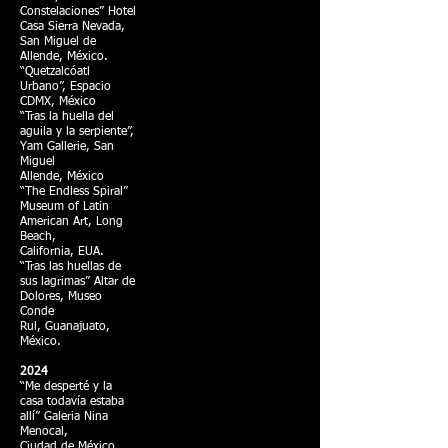
Constelaciones” Hotel
Casa Sierra Nevada,
San Miguel de
Allende, México.
“Quetzalcóatl
Urbano”, Espacio
CDMX, México
“Tras la huella del
aguila y la serpiente”,
Yam Gallerie, San
Miguel
Allende, México
“The Endless Spiral”
Museum of Latin
American Art, Long
Beach,
California, EUA.
“Tras las huellas de
sus lagrimas” Altar de
Dolores, Museo
Conde
Rul, Guanajuato,
México.
2024
“Me desperté y la
casa todavía estaba
allí” Galeria Nina
Menocal,
Ciudad de México,