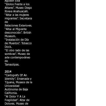
Agustín Etla
“Idolos Frente a los
Altares”. Museo Diego
Rivera Anahuacalli.
“Altar a las mujeres
migrantes”. Secretaria
de
Relaciones Exteriores.
“Altar al Migrante
desconocido”. British
Museum.
“Instalación de Día
de Muertos”. Tobacco
Dock.
“El otro lado de las
sombras”. Museo de
arte contemporáneo
de
Tamaulipas.
2014
“Cartografy Of An
Identity”. Ensenada y
Tijuana, Museos de la
Universidad
Autónoma de Baja
California.
“Al Dolor Y A La
Fragilidad”. Altar de
Dolores. Museo de