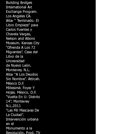
Building Bridges
International Art
Exchange Program.
Los Angeles CA.
Altar “ Terminado. El
Libro Empieza” para
Carlos Fuentes y
Chavela Vargas,
Nelson and Atkins
Museum. Kansas City
“Ofrenda A Los 72
Migrantes”. Casa del
Libro de la
Universidad
de Nuevo León.
Monterrey. N.L.
Altar “A Los Deudos
Sin Nombre”. Atticah.
México D.F.
Millesimé. Foyer Y
Hojas. México, D.F.
“Vuelta En U- Distrito
14”. Monterrey
N.L.2011
“Las Mil Mascaras De
La Ciudad”.
Intervención urbana
en el
Monumento a la
Revolución. Prod. TV