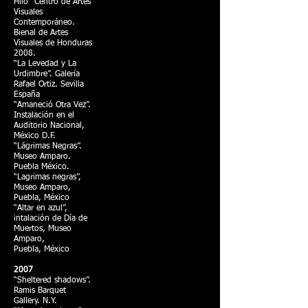
Hilo” Centro de Artes
Visuales
Contemporáneo.
Bienal de Artes
Visuales de Honduras
2008.
“La Levedad y La
Urdimbre”. Galería
Rafael Ortiz. Sevilla
España
“Amaneció Otra Vez”.
Instalación en el
Auditorio Nacional,
México D.F.
“Lágrimas Negras”.
Museo Amparo.
Puebla México.
“Lagrimas negras”,
Museo Amparo,
Puebla, México
“Altar en azul”,
intalación de Día de
Muertos, Museo
Amparo,
Puebla, México
2007
“Sheltered shadows”.
Ramis Barquet
Gallery. N.Y.