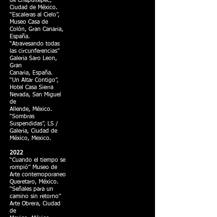
de Chapultepec,
Ciudad de México.
“Escaleras al Cielo”,
Museo Casa de
Colón, Gran Canaria,
España.
“Atravesando todas
las circunferencias”
Galeria Saro Leon,
Gran
Canaria, España.
“Un Altar Contigo”,
Hotel Casa Sierra
Nevada, San Miguel
de
Allende, México.
“Sombras
Suspendidas”, LS /
Galeria, Ciudad de
México, Mexico.
2022
“Cuando el tiempo se
rompió” Museo de
Arte contemoporaneo
Queretaro, México.
“Señales para un
camino sin retorno”
Arte Obrera, Ciudad
de