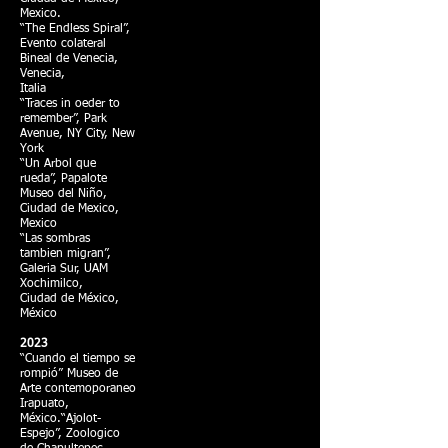
Mexico.
“The Endless Spiral”,
Evento colateral
Bineal de Venecia,
Venecia,
Italia
“Traces in oeder to
remember”, Park
Avenue, NY City, New
York
“Un Arbol que
rueda”, Papalote
Museo del Niño,
Ciudad de Mexico,
Mexico
“Las sombras
tambien migran”,
Galeria Sur, UAM
Xochimilco,
Ciudad de México,
México
2023
“Cuando el tiempo se
rompió” Museo de
Arte contemoporaneo
Irapuato,
México.“Ajolot-
Espejo”, Zoologico