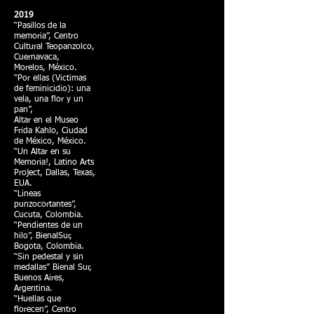
2019
“Pasillos de la
memoria”, Centro
Cultural Teopanzolco,
Cuernavaca,
Morelos, México.
“Por ellas (Victimas
de feminicidio): una
vela, una flor y un
pan”,
Altar en el Museo
Frida Kahlo, Ciudad
de México, México.
“Un Altar en su
Memoria!, Latino Arts
Project, Dallas, Texas,
EUA.
“Lineas
punzocortantes”,
Cucuta, Colombia.
“Pendientes de un
hilo”, BienalSur,
Bogota, Colombia.
“Sin pedestal y sin
medallas” Bienal Sur,
Buenos Aires,
Argentina.
“Huellas que
florecen”, Centro