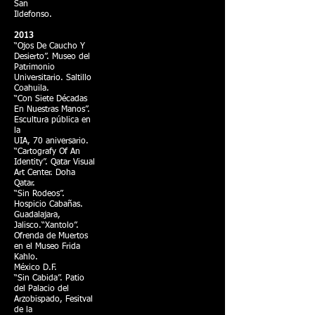
San
Ildefonso.
2013
“Ojos De Caucho Y
Desierto”. Museo del
Patrimonio
Universitario. Saltillo
Coahuila.
“Con Siete Décadas
En Nuestras Manos”.
Escultura pública en
la
UIA, 70 aniversario.
“Cartografy Of An
Identity”. Qatar Visual
Art Center. Doha
Qatar.
“Sin Rodeos”.
Hospicio Cabañas.
Guadalajara,
Jalisco.“Xantolo”.
Ofrenda de Muertos
en el Museo Frida
Kahlo.
México D.F.
“Sin Cabida”. Patio
del Palacio del
Arzobispado, Fesitval
de la