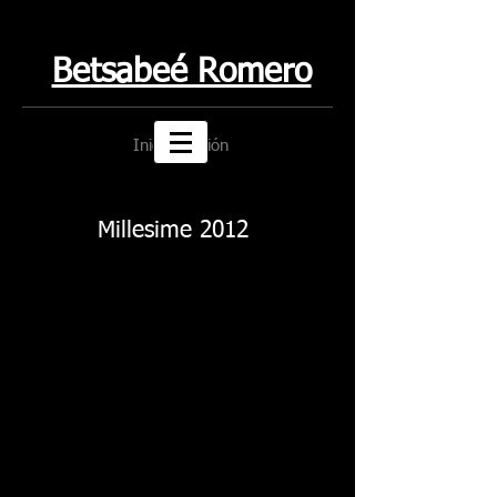
Betsabeé Romero
Iniciar sesión
Millesime 2012