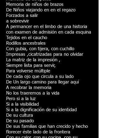
Memoria de niños de brazos
De Niños viajando en en el regazo
Forzados a salir
a sobrevivir
A permancer en el limbo de una historia
con examen de admisión en cada esquina
Tejidos en el caucho
Rodillos ancestrales
Con gubia, con tijera, con cuchillo
Impresas ,cicatrizadas para no olvidar
La matriz de la impresión ,
Siempre lista para servir,
Para volverse múltiple
De cada ojo que circula a su lado
De Un largo camino para llegar aquí
A recobrar la memoria
No los traeremos a la vida
Pero si a la luz
Si a la visibilidad
Si a la dignificación de su identidad
De su cultura
De su pasado
De sus familias que han crecido y hecho
florecer éste lado de la frontera
Con su calor, con su cocina, con su