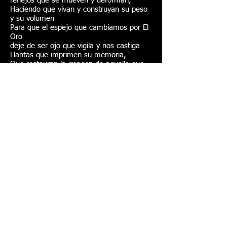
reflejos que se mueven y deforman,
Haciendo que vivan y construyan su peso
y su volumen
Para que el espejo que cambiamos por El
Oro
deje de ser ojo que vigila y nos castiga
Llantas que imprimen su memoria,
Que restauran la imagen de aquello que
han atropellado,
Que emanan banderas que sangró el
caucho desde su colonización,
flores que crecen y toman por asalto el
concreto y sus balcones,
Que se yerguen rebeldes y afectuosas,
escalando hasta el ático de una noble
arquitectura,
Con lazos floridos que iluminan lo que se
unió a la sombra
de frondosas culturas de ese largo
encuentro entre América y un Antiguo
Continente